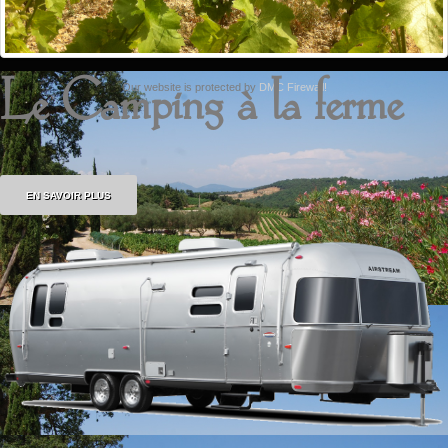
Shape5.com
Joomla Templates
Accueil
Mentions Légales
Le Camping à la ferme
Our website is protected by
DMC Firewall!
EN SAVOIR PLUS