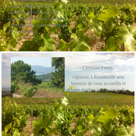
sentier du littoral vous
permettra de découvrir de
magnifiques endroits préservés
à proximité de la superbe plage
de Pampelonne.
Christian Fresia,
vigneron à Ramatuelle sera
heureux de vous accueillir et
vous guidera tout au long de
vos vacances.
Copyright © 2026. Domaine de Jeanne. Designed by