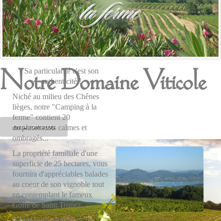
la ferme
Notre Domaine Viticole
Sa particularité c'est son
authenticité !
Niché au milieu des Chênes
lièges, notre "Camping à la
ferme" contient 20
emplacements calmes et
EN SAVOIR PLUS
ombragés...
La propriété familiale d'une
superficie de 25 hectares, vous
fournira d'appréciables balades
au coeur de son vignoble tout
en contemplant le fameux
Golfe de Saint Tropez.
A Quelques kilomètres, le