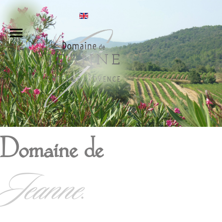
Accueil
Le Camping
Les Appartements
Notre Domaine Viticole
Tarification
Domaine de
Accès
Jeanne.
Nous Contacter