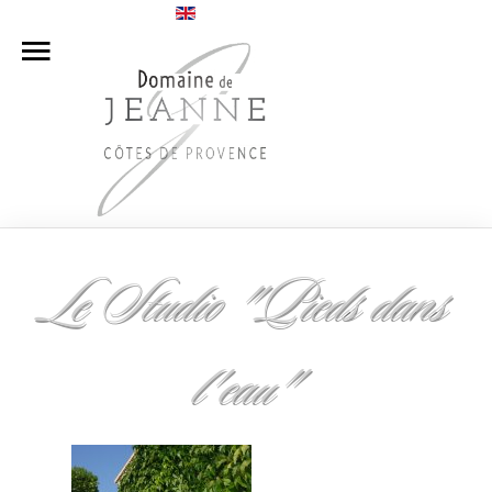
Accueil
Le Camping
Les Appartements
Notre Domaine Viticole
Le Studio "Pieds dans
Tarification
Accès
l'eau"
Nous Contacter