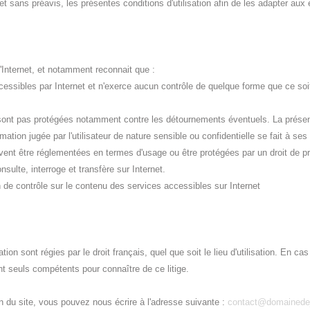
 sans préavis, les présentes conditions d'utilisation afin de les adapter aux é
 d'Internet, et notamment reconnait que :
sibles par Internet et n'exerce aucun contrôle de quelque forme que ce soit 
 ne sont pas protégées notamment contre les détournements éventuels. La prés
ion jugée par l'utilisateur de nature sensible ou confidentielle se fait à ses 
uvent être réglementées en termes d'usage ou être protégées par un droit de pr
nsulte, interroge et transfère sur Internet.
de contrôle sur le contenu des services accessibles sur Internet
tion sont régies par le droit français, quel que soit le lieu d'utilisation. En c
nt seuls compétents pour connaître de ce litige.
on du site, vous pouvez nous écrire à l'adresse suivante :
contact@domainede