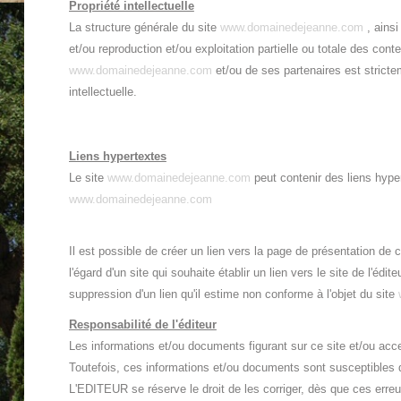
Propriété intellectuelle
La structure générale du site
www.domainedejeanne.com
, ainsi
et/ou reproduction et/ou exploitation partielle ou totale des con
www.domainedejeanne.com
et/ou de ses partenaires est stricte
intellectuelle.
Liens hypertextes
Le site
www.domainedejeanne.com
peut contenir des liens hyper
www.domainedejeanne.com
Il est possible de créer un lien vers la page de présentation de
l'égard d'un site qui souhaite établir un lien vers le site de l'é
suppression d'un lien qu'il estime non conforme à l'objet du site
Responsabilité de l'éditeur
Les informations et/ou documents figurant sur ce site et/ou ac
Toutefois, ces informations et/ou documents sont susceptibles 
L'EDITEUR se réserve le droit de les corriger, dès que ces erre