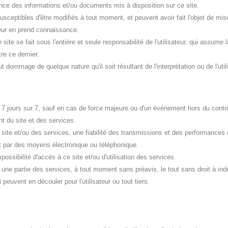
nence des informations et/ou documents mis à disposition sur ce site.
eptibles d'être modifiés à tout moment, et peuvent avoir fait l'objet de mises à
ateur en prend connaissance.
 site se fait sous l'entière et seule responsabilité de l'utilisateur, qui assu
re ce dernier.
ommage de quelque nature qu'il soit résultant de l'interprétation ou de l'uti
24, 7 jours sur 7, sauf en cas de force majeure ou d'un événement hors du con
 du site et des services.
 site et/ou des services, une fiabilité des transmissions et des performances 
it par des moyens électronique ou téléphonique.
possibilité d'accès à ce site et/ou d'utilisation des services.
 une partie des services, à tout moment sans préavis, le tout sans droit à in
euvent en découler pour l'utilisateur ou tout tiers.