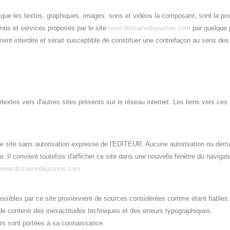
 que les textes, graphiques, images, sons et vidéos la composant, sont la prop
tenus et services proposés par le site
www.domainedejeanne.com
par quelque p
ment interdite et serait susceptible de constituer une contrefaçon au sens des 
textes vers d'autres sites présents sur le réseau internet. Les liens vers ces 
 ce site sans autorisation expresse de l'EDITEUR. Aucune autorisation ou deman
diteur. Il convient toutefois d'afficher ce site dans une nouvelle fenêtre du nav
www.domainedejeanne.com
cessibles par ce site proviennent de sources considérées comme étant fiables.
de contenir des inexactitudes techniques et des erreurs typographiques.
urs sont portées à sa connaissance.