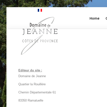
Home
Home
Camping
Apartments
Our Winery
Editeur du site :
Pricing
Domaine de Jeanne
Access
Quartier la Rouillère
Contact Us
Chemin Départementale 61
83350 Ramatuelle