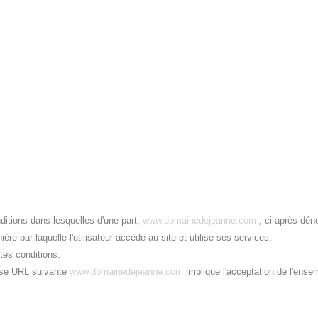
ditions dans lesquelles d'une part,
www.domainedejeanne.com
, ci-après dén
nière par laquelle l'utilisateur accède au site et utilise ses services.
tes conditions.
esse URL suivante
www.domainedejeanne.com
implique l'acceptation de l'ensem